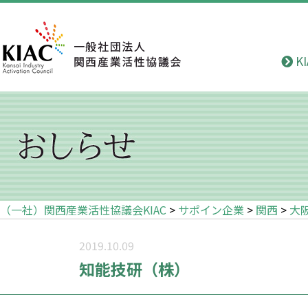
K
（一社）関西産業活性協議会KIAC
>
サポイン企業
>
関西
>
大
2019.10.09
知能技研（株）