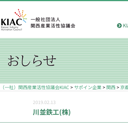
K
（一社）関西産業活性協議会KIAC
>
サポイン企業
>
関西
>
京
2019.02.13
川並鉄工(株)