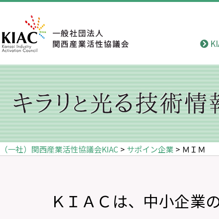
K
（一社）関西産業活性協議会KIAC
>
サポイン企業
>
ＭＩＭ
ＫＩＡＣは、中小企業