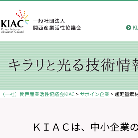
K
（一社）関西産業活性協議会KIAC
>
サポイン企業
>
超軽量素
ＫＩＡＣは、中小企業