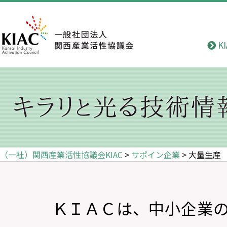
K
（一社）関西産業活性協議会KIAC
>
サポイン企業
>
大量生産
ＫＩＡＣは、中小企業