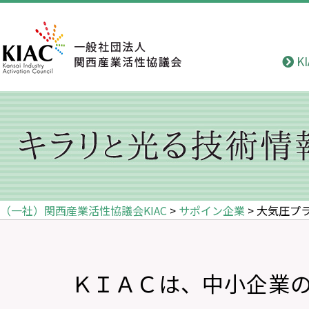
K
（一社）関西産業活性協議会KIAC
>
サポイン企業
>
大気圧プ
ＫＩＡＣは、中小企業