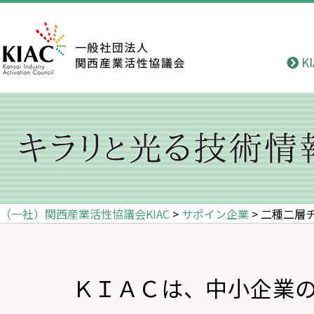
K
（一社）関西産業活性協議会KIAC
>
サポイン企業
>
二種二層
ＫＩＡＣは、中小企業