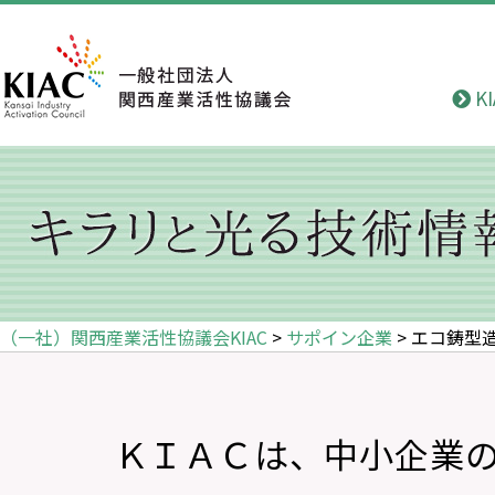
K
（一社）関西産業活性協議会KIAC
>
サポイン企業
>
エコ鋳型
ＫＩＡＣは、中小企業