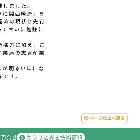
催しました。
びに関西経済」を
経済の現状と先行
って大いに勉強に
皆様方に加え、ご
産業局の志賀産業
年が明るい年にな
存です。
問合せ
キラリと光る技術情報