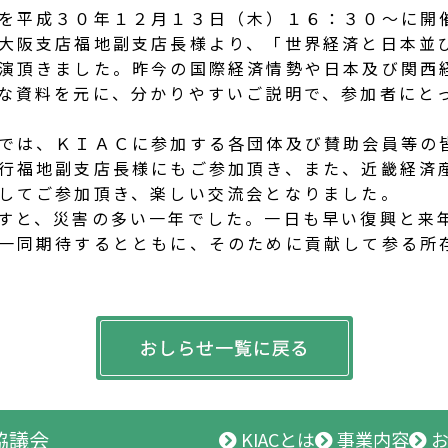
を平成３０年１２月１３日（木）１６：３０～に開
大阪支店福地副支店長様より、「世界経済と日本並
演頂きました。昨今の国際経済情勢や日本及び関西
な資料を元に、分かりやすいご説明で、参加者にと
では、ＫＩＡＣに参加する各団体及び賛助会員等の
行福地副支店長様にもご参加頂き、また、近畿経済
してご参加頂き、楽しい交流会となりました。
すと、災害の多い一年でした。一日も早い復興と来
一同期待するとともに、そのために貢献して参る所
協議会
KIACとは
事業内容
お